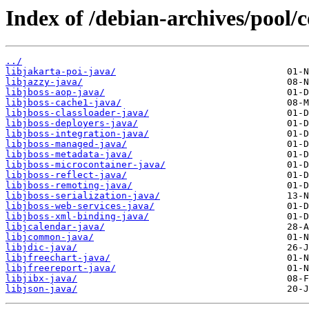
Index of /debian-archives/pool/c
../
libjakarta-poi-java/
libjazzy-java/
libjboss-aop-java/
libjboss-cache1-java/
libjboss-classloader-java/
libjboss-deployers-java/
libjboss-integration-java/
libjboss-managed-java/
libjboss-metadata-java/
libjboss-microcontainer-java/
libjboss-reflect-java/
libjboss-remoting-java/
libjboss-serialization-java/
libjboss-web-services-java/
libjboss-xml-binding-java/
libjcalendar-java/
libjcommon-java/
libjdic-java/
libjfreechart-java/
libjfreereport-java/
libjibx-java/
libjson-java/