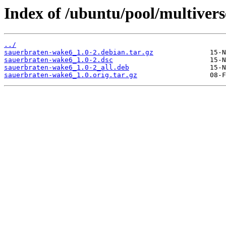
Index of /ubuntu/pool/multiver
../
sauerbraten-wake6_1.0-2.debian.tar.gz
sauerbraten-wake6_1.0-2.dsc
sauerbraten-wake6_1.0-2_all.deb
sauerbraten-wake6_1.0.orig.tar.gz