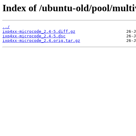
Index of /ubuntu-old/pool/multi
../
ixp4xx-microcode_2.4-5.diff.gz
ixp4xx-microcode_2.4-5.dsc
ixp4xx-microcode_2.4.orig.tar.gz