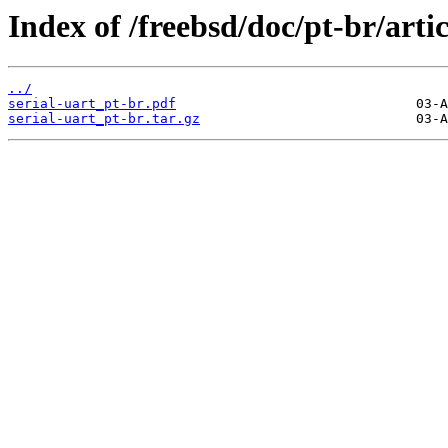
Index of /freebsd/doc/pt-br/artic
../
serial-uart_pt-br.pdf
serial-uart_pt-br.tar.gz