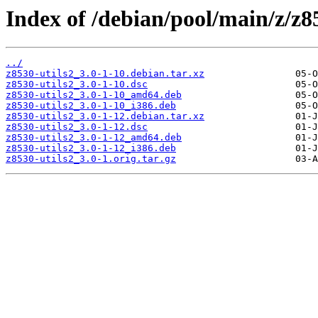
Index of /debian/pool/main/z/z85
../
z8530-utils2_3.0-1-10.debian.tar.xz
z8530-utils2_3.0-1-10.dsc
z8530-utils2_3.0-1-10_amd64.deb
z8530-utils2_3.0-1-10_i386.deb
z8530-utils2_3.0-1-12.debian.tar.xz
z8530-utils2_3.0-1-12.dsc
z8530-utils2_3.0-1-12_amd64.deb
z8530-utils2_3.0-1-12_i386.deb
z8530-utils2_3.0-1.orig.tar.gz