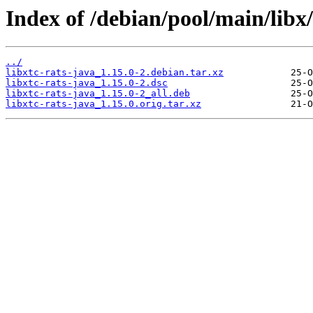
Index of /debian/pool/main/libx/
../
libxtc-rats-java_1.15.0-2.debian.tar.xz
libxtc-rats-java_1.15.0-2.dsc
libxtc-rats-java_1.15.0-2_all.deb
libxtc-rats-java_1.15.0.orig.tar.xz