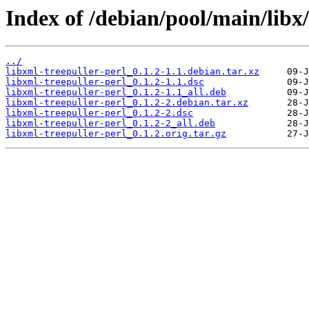
Index of /debian/pool/main/libx/
../
libxml-treepuller-perl_0.1.2-1.1.debian.tar.xz
libxml-treepuller-perl_0.1.2-1.1.dsc
libxml-treepuller-perl_0.1.2-1.1_all.deb
libxml-treepuller-perl_0.1.2-2.debian.tar.xz
libxml-treepuller-perl_0.1.2-2.dsc
libxml-treepuller-perl_0.1.2-2_all.deb
libxml-treepuller-perl_0.1.2.orig.tar.gz