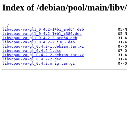
Index of /debian/pool/main/libv
../
libvdpau-va-gl1_0.4.2-1+b1_amd64.deb
libvdpau-va-gl1_0.4.2-1+b1_i386.deb
libvdpau-va-gl1_0.4.2-2_amd64.deb
libvdpau-va-gl1_0.4.2-2_i386.deb
libvdpau-va-gl_0.4.2-1.debian.tar.xz
libvdpau-va-gl_0.4.2-1.dsc
libvdpau-va-gl_0.4.2-2.debian.tar.xz
libvdpau-va-gl_0.4.2-2.dsc
libvdpau-va-gl_0.4.2.orig.tar.gz