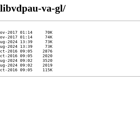
/libvdpau-va-gl/