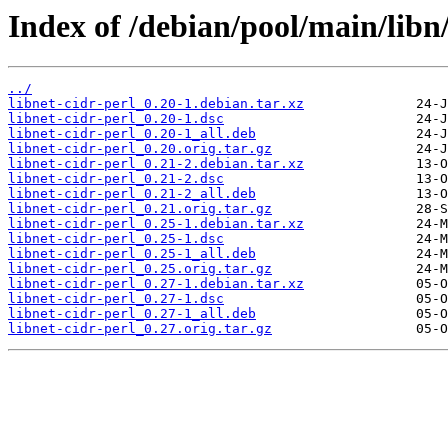
Index of /debian/pool/main/libn/
../
libnet-cidr-perl_0.20-1.debian.tar.xz
libnet-cidr-perl_0.20-1.dsc
libnet-cidr-perl_0.20-1_all.deb
libnet-cidr-perl_0.20.orig.tar.gz
libnet-cidr-perl_0.21-2.debian.tar.xz
libnet-cidr-perl_0.21-2.dsc
libnet-cidr-perl_0.21-2_all.deb
libnet-cidr-perl_0.21.orig.tar.gz
libnet-cidr-perl_0.25-1.debian.tar.xz
libnet-cidr-perl_0.25-1.dsc
libnet-cidr-perl_0.25-1_all.deb
libnet-cidr-perl_0.25.orig.tar.gz
libnet-cidr-perl_0.27-1.debian.tar.xz
libnet-cidr-perl_0.27-1.dsc
libnet-cidr-perl_0.27-1_all.deb
libnet-cidr-perl_0.27.orig.tar.gz