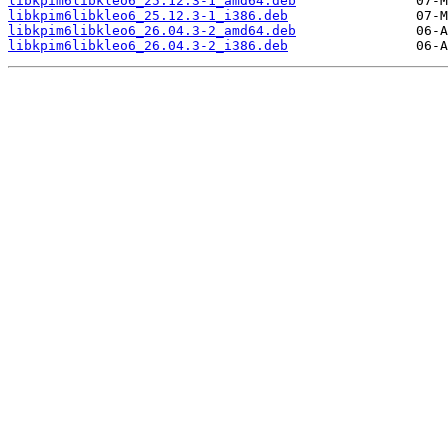
libkpim6libkleo6_25.12.3-1_amd64.deb
libkpim6libkleo6_25.12.3-1_i386.deb
libkpim6libkleo6_26.04.3-2_amd64.deb
libkpim6libkleo6_26.04.3-2_i386.deb