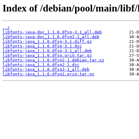
Index of /debian/pool/main/libf/
../
libfonts-java-doc_1.1.6.dfsg-3.1_all.deb
libfonts-java-doc_1.1.6.dfsg2-1_all.deb
libfonts-java_1.1.6.dfsg-3.1.diff.gz
libfonts-java_1.1.6.dfsg-3.1.dsc
libfonts-java_1.1.6.dfsg-3.1_all.deb
libfonts-java_1.1.6.dfsg.orig.tar.gz
libfonts-java_1.1.6.dfsg2-1.debian.tar.xz
libfonts-java_1.1.6.dfsg2-1.dsc
libfonts-java_1.1.6.dfsg2-1_all.deb
libfonts-java_1.1.6.dfsg2.orig.tar.gz