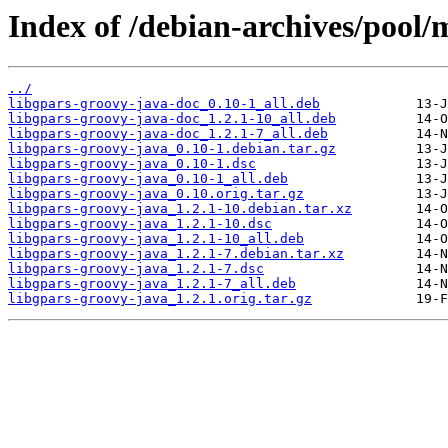
Index of /debian-archives/pool/
../
libgpars-groovy-java-doc_0.10-1_all.deb
libgpars-groovy-java-doc_1.2.1-10_all.deb
libgpars-groovy-java-doc_1.2.1-7_all.deb
libgpars-groovy-java_0.10-1.debian.tar.gz
libgpars-groovy-java_0.10-1.dsc
libgpars-groovy-java_0.10-1_all.deb
libgpars-groovy-java_0.10.orig.tar.gz
libgpars-groovy-java_1.2.1-10.debian.tar.xz
libgpars-groovy-java_1.2.1-10.dsc
libgpars-groovy-java_1.2.1-10_all.deb
libgpars-groovy-java_1.2.1-7.debian.tar.xz
libgpars-groovy-java_1.2.1-7.dsc
libgpars-groovy-java_1.2.1-7_all.deb
libgpars-groovy-java_1.2.1.orig.tar.gz