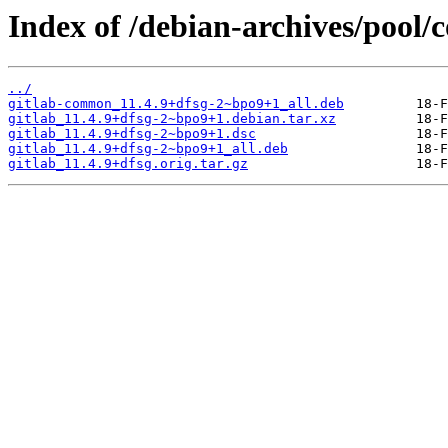
Index of /debian-archives/pool/c
../
gitlab-common_11.4.9+dfsg-2~bpo9+1_all.deb
gitlab_11.4.9+dfsg-2~bpo9+1.debian.tar.xz
gitlab_11.4.9+dfsg-2~bpo9+1.dsc
gitlab_11.4.9+dfsg-2~bpo9+1_all.deb
gitlab_11.4.9+dfsg.orig.tar.gz